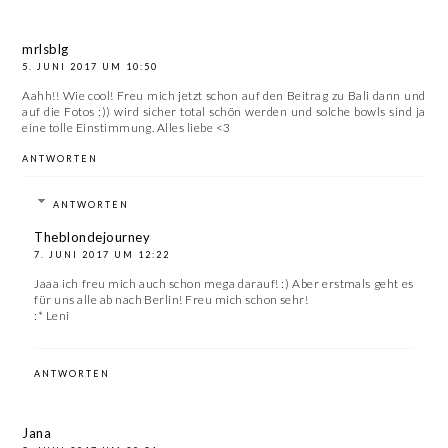
mrlsblg
5. JUNI 2017 UM 10:50
Aahh!! Wie cool! Freu mich jetzt schon auf den Beitrag zu Bali dann und
auf die Fotos :)) wird sicher total schön werden und solche bowls sind ja
eine tolle Einstimmung. Alles liebe <3
ANTWORTEN
ANTWORTEN
Theblondejourney
7. JUNI 2017 UM 12:22
Jaaa ich freu mich auch schon mega darauf! :) Aber erstmals geht es
für uns alle ab nach Berlin! Freu mich schon sehr!
:* Leni
ANTWORTEN
Jana