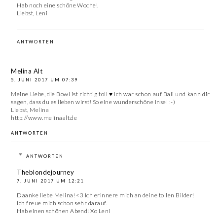
Hab noch eine schöne Woche!
Liebst, Leni
ANTWORTEN
Melina Alt
5. JUNI 2017 UM 07:39
Meine Liebe, die Bowl ist richtig toll ♥ Ich war schon auf Bali und kann dir
sagen, dass du es lieben wirst! So eine wunderschöne Insel :-)
Liebst, Melina
http://www.melinaalt.de
ANTWORTEN
ANTWORTEN
Theblondejourney
7. JUNI 2017 UM 12:21
Daanke liebe Melina! <3 Ich erinnere mich an deine tollen Bilder!
Ich freue mich schon sehr darauf.
Hab einen schönen Abend! Xo Leni