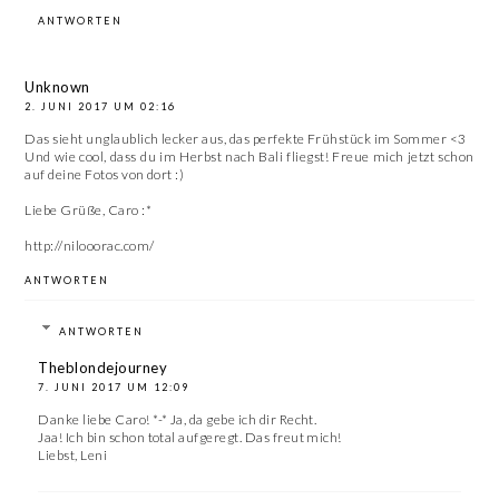
ANTWORTEN
Unknown
2. JUNI 2017 UM 02:16
Das sieht unglaublich lecker aus, das perfekte Frühstück im Sommer <3
Und wie cool, dass du im Herbst nach Bali fliegst! Freue mich jetzt schon
auf deine Fotos von dort :)
Liebe Grüße, Caro :*
http://nilooorac.com/
ANTWORTEN
ANTWORTEN
Theblondejourney
7. JUNI 2017 UM 12:09
Danke liebe Caro! *-* Ja, da gebe ich dir Recht.
Jaa! Ich bin schon total aufgeregt. Das freut mich!
Liebst, Leni