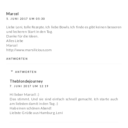
Marcel
5. JUNI 2017 UM 05:30
Liebe Leni, tolle Rezepte. Ich liebe Bowls. Ich finde es gibt keinen besseren
und leckeren Start in den Tag.
Danke für die Ideen.
Alles Liebe
Marcel
http://www.marsilicious.com
ANTWORTEN
ANTWORTEN
Theblondejourney
7. JUNI 2017 UM 12:19
Hi lieber Marcel! :)
Das stimmt. Und sie sind einfach schnell gemacht. Ich starte auch
am liebsten damit in den Tag. :)
Hab einen schönen Abend!
Liebste Grüße aus Hamburg, Leni