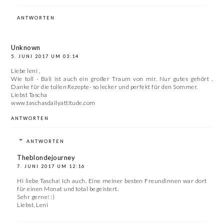
ANTWORTEN
Unknown
5. JUNI 2017 UM 03:14
Liebe leni ,
Wie toll - Bali ist auch ein großer Traum von mir. Nur gutes gehört .
Danke für die tollen Rezepte- so lecker und perfekt für den Sommer.
Liebst Tascha
www.taschasdailyattitude.com
ANTWORTEN
ANTWORTEN
Theblondejourney
7. JUNI 2017 UM 12:16
Hi liebe Tascha! Ich auch. Eine meiner besten Freundinnen war dort
für einen Monat und total begeistert.
Sehr gerne! :)
Liebst, Leni