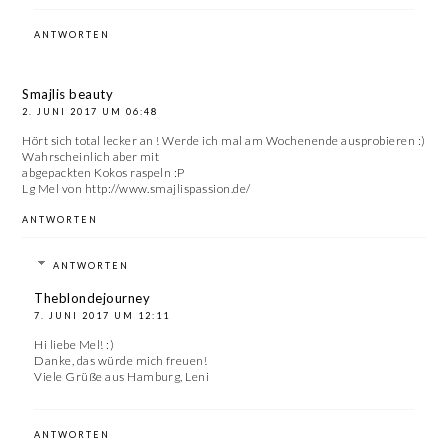
ANTWORTEN
Smajlis beauty
2. JUNI 2017 UM 06:48
Hört sich total lecker an ! Werde ich mal am Wochenende ausprobieren :)
Wahrscheinlich aber mit
abgepackten Kokos raspeln :P
Lg Mel von http://www.smajlispassion.de/
ANTWORTEN
ANTWORTEN
Theblondejourney
7. JUNI 2017 UM 12:11
Hi liebe Mel! :)
Danke, das würde mich freuen!
Viele Grüße aus Hamburg, Leni
ANTWORTEN