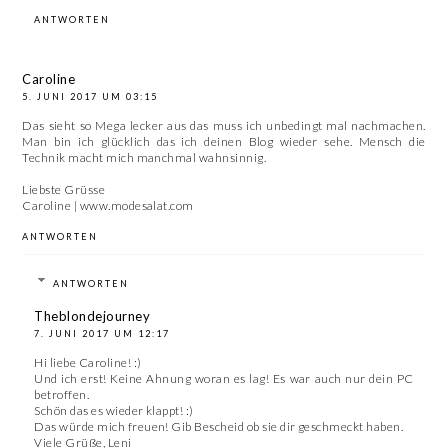
ANTWORTEN
Caroline
5. JUNI 2017 UM 03:15
Das sieht so Mega lecker aus das muss ich unbedingt mal nachmachen.
Man bin ich glücklich das ich deinen Blog wieder sehe. Mensch die
Technik macht mich manchmal wahnsinnig.
Liebste Grüsse
Caroline | www.modesalat.com
ANTWORTEN
ANTWORTEN
Theblondejourney
7. JUNI 2017 UM 12:17
Hi liebe Caroline! :)
Und ich erst! Keine Ahnung woran es lag! Es war auch nur dein PC
betroffen.
Schön das es wieder klappt! :)
Das würde mich freuen! Gib Bescheid ob sie dir geschmeckt haben.
Viele Grüße, Leni