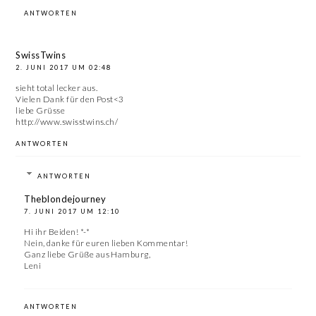
ANTWORTEN
SwissTwins
2. JUNI 2017 UM 02:48
sieht total lecker aus.
Vielen Dank für den Post<3
liebe Grüsse
http://www.swisstwins.ch/
ANTWORTEN
ANTWORTEN
Theblondejourney
7. JUNI 2017 UM 12:10
Hi ihr Beiden! *-*
Nein, danke für euren lieben Kommentar!
Ganz liebe Grüße aus Hamburg,
Leni
ANTWORTEN