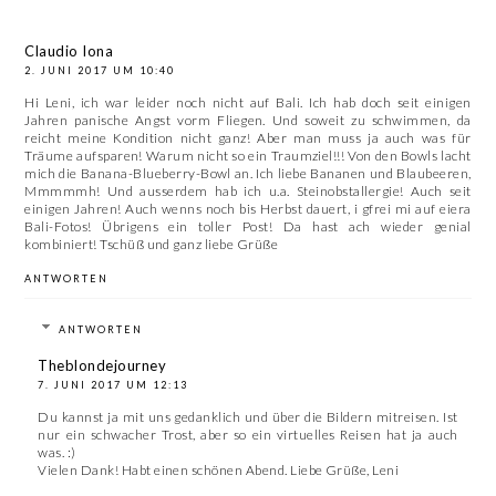
Claudio Iona
2. JUNI 2017 UM 10:40
Hi Leni, ich war leider noch nicht auf Bali. Ich hab doch seit einigen
Jahren panische Angst vorm Fliegen. Und soweit zu schwimmen, da
reicht meine Kondition nicht ganz! Aber man muss ja auch was für
Träume aufsparen! Warum nicht so ein Traumziel!!! Von den Bowls lacht
mich die Banana-Blueberry-Bowl an. Ich liebe Bananen und Blaubeeren,
Mmmmmh! Und ausserdem hab ich u.a. Steinobstallergie! Auch seit
einigen Jahren! Auch wenns noch bis Herbst dauert, i gfrei mi auf eiera
Bali-Fotos! Übrigens ein toller Post! Da hast ach wieder genial
kombiniert! Tschüß und ganz liebe Grüße
ANTWORTEN
ANTWORTEN
Theblondejourney
7. JUNI 2017 UM 12:13
Du kannst ja mit uns gedanklich und über die Bildern mitreisen. Ist
nur ein schwacher Trost, aber so ein virtuelles Reisen hat ja auch
was. :)
Vielen Dank! Habt einen schönen Abend. Liebe Grüße, Leni