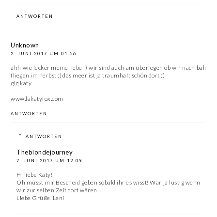
ANTWORTEN
Unknown
2. JUNI 2017 UM 01:56
ahh wie lecker meine liebe :) wir sind auch am überlegen ob wir nach bali
fliegen im herbst :) das meer ist ja traumhaft schön dort :)
glg katy
www.lakatyfox.com
ANTWORTEN
ANTWORTEN
Theblondejourney
7. JUNI 2017 UM 12:09
Hi liebe Katy!
Oh musst mir Bescheid geben sobald ihr es wisst! Wär ja lustig wenn
wir zur selben Zeit dort wären.
Liebe Grüße, Leni