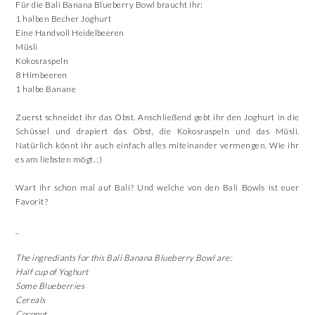
Für die Bali Banana Blueberry Bowl braucht ihr:
1 halben Becher Joghurt
Eine Handvoll Heidelbeeren
Müsli
Kokosraspeln
8 Himbeeren
1 halbe Banane
Zuerst schneidet ihr das Obst. Anschließend gebt ihr den Joghurt in die
Schüssel und drapiert das Obst, die Kokosraspeln und das Müsli.
Natürlich könnt ihr auch einfach alles miteinander vermengen. Wie ihr
es am liebsten mögt. :)
Wart ihr schon mal auf Bali? Und welche von den Bali Bowls ist euer
Favorit?
_
The ingrediants for this Bali Banana Blueberry Bowl are:
Half cup of Yoghurt
Some Blueberries
Cereals
Coconut