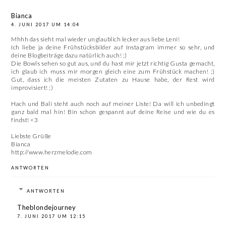
Bianca
4. JUNI 2017 UM 14:04
Mhhh das sieht mal wieder unglaublich lecker aus liebe Leni!
Ich liebe ja deine Frühstücksbilder auf Instagram immer so sehr, und
deine Blogbeiträge dazu natürlich auch! ;)
Die Bowls sehen so gut aus, und du hast mir jetzt richtig Gusta gemacht,
ich glaub ich muss mir morgen gleich eine zum Frühstück machen! ;)
Gut, dass ich die meisten Zutaten zu Hause habe, der Rest wird
improvisiert! ;)
Hach und Bali steht auch noch auf meiner Liste! Da will ich unbedingt
ganz bald mal hin! Bin schon gespannt auf deine Reise und wie du es
findst! <3
Liebste Grüße
Bianca
http://www.herzmelodie.com
ANTWORTEN
ANTWORTEN
Theblondejourney
7. JUNI 2017 UM 12:15