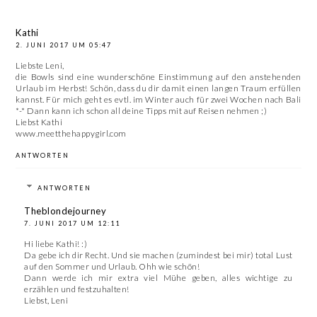
Kathi
2. JUNI 2017 UM 05:47
Liebste Leni,
die Bowls sind eine wunderschöne Einstimmung auf den anstehenden
Urlaub im Herbst! Schön, dass du dir damit einen langen Traum erfüllen
kannst. Für mich geht es evtl. im Winter auch für zwei Wochen nach Bali
*-* Dann kann ich schon all deine Tipps mit auf Reisen nehmen ;)
Liebst Kathi
www.meetthehappygirl.com
ANTWORTEN
ANTWORTEN
Theblondejourney
7. JUNI 2017 UM 12:11
Hi liebe Kathi! :)
Da gebe ich dir Recht. Und sie machen (zumindest bei mir) total Lust
auf den Sommer und Urlaub. Ohh wie schön!
Dann werde ich mir extra viel Mühe geben, alles wichtige zu
erzählen und festzuhalten!
Liebst, Leni