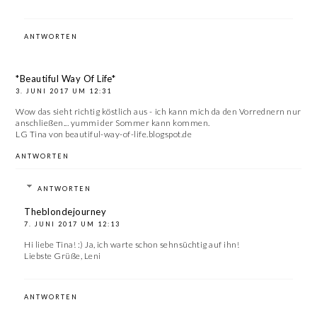
ANTWORTEN
*Beautiful Way Of Life*
3. JUNI 2017 UM 12:31
Wow das sieht richtig köstlich aus - ich kann mich da den Vorrednern nur
anschließen... yummi der Sommer kann kommen.
LG Tina von beautiful-way-of-life.blogspot.de
ANTWORTEN
ANTWORTEN
Theblondejourney
7. JUNI 2017 UM 12:13
Hi liebe Tina! :) Ja, ich warte schon sehnsüchtig auf ihn!
Liebste Grüße, Leni
ANTWORTEN