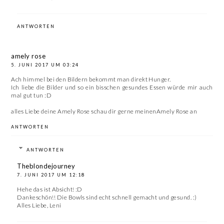
ANTWORTEN
amely rose
5. JUNI 2017 UM 03:24
Ach himmel bei den Bildern bekommt man direkt Hunger.
Ich liebe die Bilder und so ein bisschen gesundes Essen würde mir auch
mal gut tun :D
alles Liebe deine
Amely Rose
schau dir gerne meinen
Amely Rose
an
ANTWORTEN
ANTWORTEN
Theblondejourney
7. JUNI 2017 UM 12:18
Hehe das ist Absicht! :D
Dankeschön!! Die Bowls sind echt schnell gemacht und gesund. :)
Alles Liebe, Leni