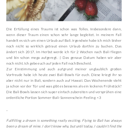
Die Erfüllung eines Traums ist schon was Tolles. Insbesondere dann,
wenn dieser Traum einen schon sehr lange begleitet. In meinem Fall
handelt es sich um einen Urlaub auf Bali. Irgendwie habe ich mich bisher
noch nicht so wirklich getraut einen Urlaub dorthin zu buchen. Das
ändert sich 2017. Im Herbst werde ich für 2 Wochen nach Bali fliegen
und bin schon mega aufgeregt. :) Das genaue Datum haben wir aber
noch nicht. Ich gebe euch auf jeden Fall noch Bescheid.
Zur Einstimmung und auch aufgrund meiner unglaublich großen
Vorfreude habe ich heute zwei Bali Bowls für euch. Diese kriegt ihr so
aber nicht nur in Bali, sondern auch auf Hawaii. Das Wochenende steht
ja schon vor der Tür und was gibt es besseres als ein leckeres Frühstück?
Die Bali Bowls lassen sich super einfach zubereiten und versprühen eine
ordentliche Portion Sommer-Bali-Sonnenschein-Feeling. <3
_
Fullfilling a dream is something really exciting. Flying to Bali has always
been a dream of mine. I don't know why, but until today, I couldn't find the