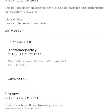
5. JUNI 2017 UM 20:51
Die Bali Bowls sehen super lecker aus! So eine hätte ich jetzt auch richtig
gerne zum Frühstück :)
Liebe Grüße,
Jana von
bezauberndenana.de
ANTWORTEN
ANTWORTEN
Theblondejourney
7. JUNI 2017 UM 12:23
Danke liebe Jana! :) Vl ja am Wochenende?
Liebe Grüße, Leni
ANTWORTEN
Unknown
5. JUNI 2017 UM 21:41
wow das sieht ja alles wahnsinnig lecker aus
http://carrieslifestyle.com