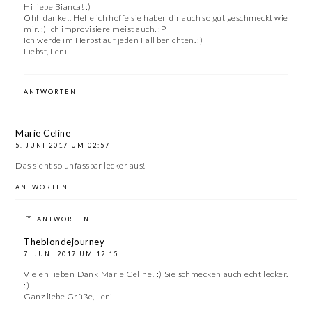
Hi liebe Bianca! :)
Ohh danke!! Hehe ich hoffe sie haben dir auch so gut geschmeckt wie
mir. :) Ich improvisiere meist auch. :P
Ich werde im Herbst auf jeden Fall berichten. :)
Liebst, Leni
ANTWORTEN
Marie Celine
5. JUNI 2017 UM 02:57
Das sieht so unfassbar lecker aus!
ANTWORTEN
ANTWORTEN
Theblondejourney
7. JUNI 2017 UM 12:15
Vielen lieben Dank Marie Celine! :) Sie schmecken auch echt lecker.
:)
Ganz liebe Grüße, Leni