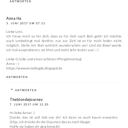
ANTWORTEN
Anna Ha
5. JUNI 2017 UM 07:11
Liebe Leni,
ich freue mich so für dich, dass es für dich nach Bali geht! Ich möchte
auch umbedingt mal dorthin, nur zur Zeit ist es für mich leider nicht
möglich. Stelle mir Bali wirklich wunderschön vor! Und die Bowl werde
ich mal ausprobieren, sie klint und sieht sehr lecker aus! :-)
Liebe Grüße und einen schönen Pfingstmontag!
Anna :-)
https://wwwannablogde.blogspot.de
ANTWORTEN
ANTWORTEN
Theblondejourney
7. JUNI 2017 UM 12:20
Hi liebe Anna! :)
Danke, das ist voll lieb von dir! Ich kann es auch kaum erwarten.
Ohje, ich drücke dir die Daumen das es noch klappt.
Hoffe sie haben dir geschmeckt!