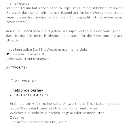
meine liebe Leni,
so einen Traum hat sicher jeder im Kopf - ich zumindest habe auch so ein
Reiseziel, dass schon seit meiner Jugend auf meiner Wunschliste steht.
wenn dieser traum dann endlich in Erfüllung geht, ist das etwas ganz
besonderes :)
deine Bali-Bowl schaut auf jeden Fall super lecker aus und wäre genau
das richtige für mein Frühstück! und auch für die Einstimmung auf
Urlaub!
hab einen tollen Start ins Wochenende meine Liebe,
❤ Tina von
Liebe was ist
Liebe was ist
auf Instagram
ANTWORTEN
ANTWORTEN
Theblondejourney
7. JUNI 2017 UM 12:07
Erstmals sorry für meine späte Antwort liebe Tina! Leider ging es
letzte Woche dank unseres Urlaubs drunter und drüber.
Welches Ziel steht bei dir schon lange auf der Wunschliste?
Daaanke!
Hab noch eine schöne Woche, Leni :*