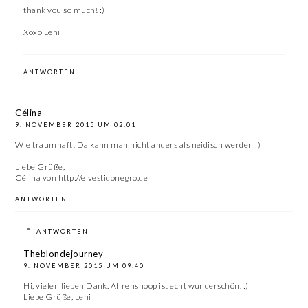
thank you so much! :)
Xoxo Leni
ANTWORTEN
Célina
9. NOVEMBER 2015 UM 02:01
Wie traumhaft! Da kann man nicht anders als neidisch werden :)
Liebe Grüße,
Célina von http://elvestidonegro.de
ANTWORTEN
ANTWORTEN
Theblondejourney
9. NOVEMBER 2015 UM 09:40
Hi, vielen lieben Dank. Ahrenshoop ist echt wunderschön. :)
Liebe Grüße, Leni