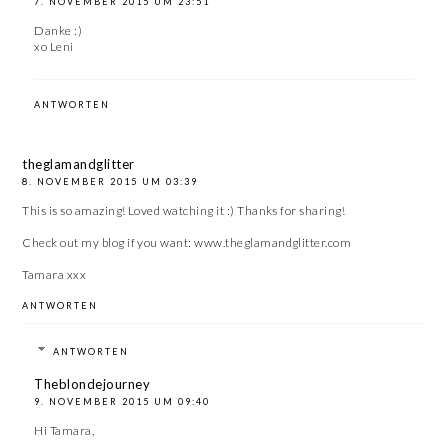
7. NOVEMBER 2015 UM 23:51
Danke :)
xo Leni
ANTWORTEN
theglamandglitter
8. NOVEMBER 2015 UM 03:39
This is so amazing! Loved watching it :) Thanks for sharing!
Check out my blog if you want: www.theglamandglitter.com
Tamara xxx
ANTWORTEN
ANTWORTEN
Theblondejourney
9. NOVEMBER 2015 UM 09:40
Hi Tamara,