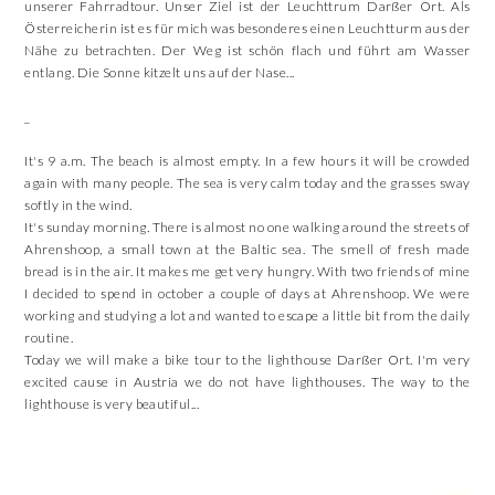
unserer Fahrradtour. Unser Ziel ist der Leuchttrum Darßer Ort. Als
Österreicherin ist es für mich was besonderes einen Leuchtturm aus der
Nähe zu betrachten. Der Weg ist schön flach und führt am Wasser
entlang. Die Sonne kitzelt uns auf der Nase...
_
It's 9 a.m. The beach is almost empty. In a few hours it will be crowded
again with many people. The sea is very calm today and the grasses sway
softly in the wind.
It's sunday morning. There is almost no one walking around the streets of
Ahrenshoop, a small town at the Baltic sea. The smell of fresh made
bread is in the air. It makes me get very hungry. With two friends of mine
I decided to spend in october a couple of days at Ahrenshoop. We were
working and studying a lot and wanted to escape a little bit from the daily
routine.
Today we will make a bike tour to the lighthouse Darßer Ort. I'm very
excited cause in Austria we do not have lighthouses. The way to the
lighthouse is very beautiful...