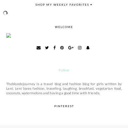
SHOP MY WEEKLY FAVORITES
WELCOME
Follow
Theblondejourney is a travel blog and fashion blog for girls written by
Leni. Leni loves fashion, traveling, laughing, breakfast, vegetarian food,
coconuts, watermelons and having a good time with friends.
PINTEREST