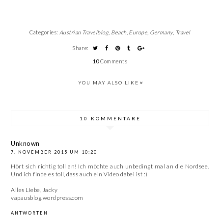
Categories:
Austrian Travelblog
,
Beach
,
Europe
,
Germany
,
Travel
Share:
10
Comments
YOU MAY ALSO LIKE
10 KOMMENTARE
Unknown
7. NOVEMBER 2015 UM 10:20
Hört sich richtig toll an! Ich möchte auch unbedingt mal an die Nordsee.
Und ich finde es toll, dass auch ein Video dabei ist :)
Alles Liebe, Jacky
vapausblog.wordpress.com
ANTWORTEN