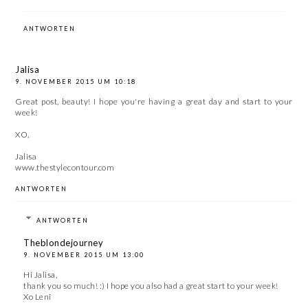
ANTWORTEN
Jalisa
9. NOVEMBER 2015 UM 10:18
Great post, beauty! I hope you're having a great day and start to your
week!
XO,
Jalisa
www.thestylecontour.com
ANTWORTEN
ANTWORTEN
Theblondejourney
9. NOVEMBER 2015 UM 13:00
Hi Jalisa,
thank you so much! :) I hope you also had a great start to your week!
Xo Leni